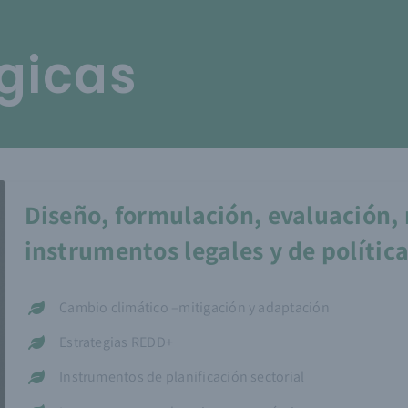
égicas
inicio
Proyectos
Noticias y publicaciones
Diseño, formulación, evaluación,
instrumentos legales y de polític
Cambio climático –mitigación y adaptación
Estrategias REDD+
Instrumentos de planificación sectorial