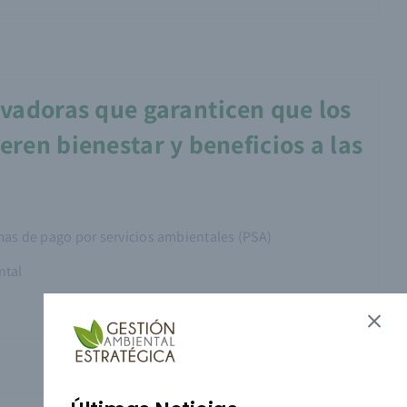
ovadoras que garanticen que los
eren bienestar y beneficios a las
mas de pago por servicios ambientales (PSA)
ntal