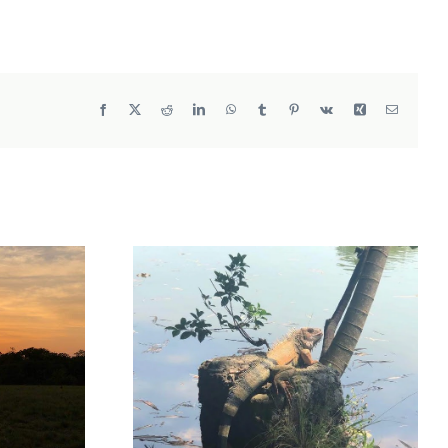
Facebook
X
Reddit
LinkedIn
WhatsApp
Tumblr
Pinterest
Vk
Xing
Correo
electrónic