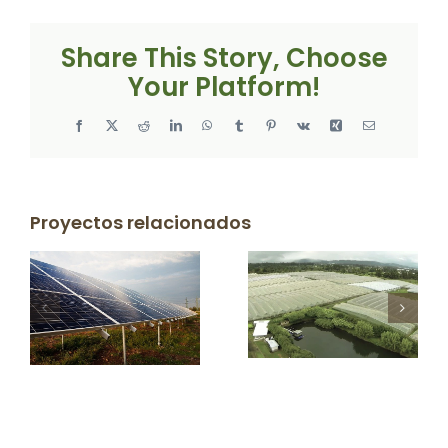
Share This Story, Choose
Your Platform!
Facebook
X
Reddit
LinkedIn
WhatsApp
Tumblr
Pinterest
Vk
Xing
Correo
electrónico
Proyectos relacionados