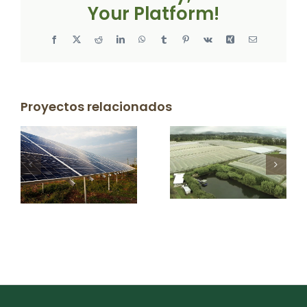
Your Platform!
Facebook
X
Reddit
LinkedIn
WhatsApp
Tumblr
Pinterest
Vk
Xing
Correo
electrónico
Proyectos relacionados