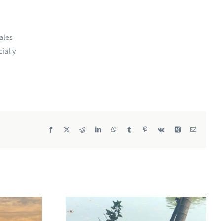
ales
ial y
Facebook
X
Reddit
LinkedIn
WhatsApp
Tumblr
Pinterest
Vk
Xing
Correo
electrónic