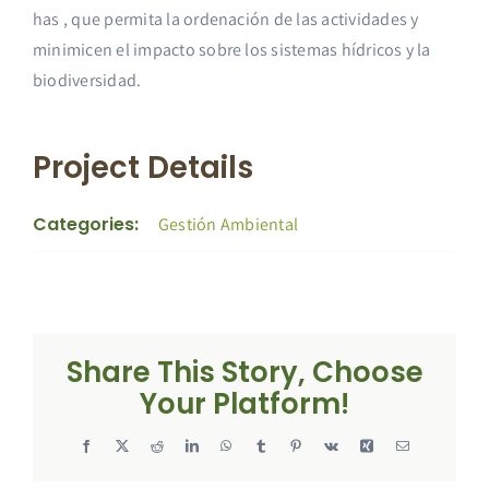
has , que permita la ordenación de las actividades y
minimicen el impacto sobre los sistemas hídricos y la
biodiversidad.
Project Details
Categories:
Gestión Ambiental
Share This Story, Choose
Your Platform!
Facebook
X
Reddit
LinkedIn
WhatsApp
Tumblr
Pinterest
Vk
Xing
Correo
electrónico