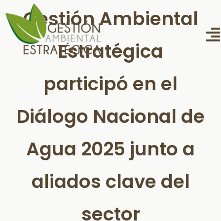
Saltar
Gestión Ambiental
al
contenido
T
Estratégica
N
inicio
participó en el
Proyectos
Diálogo Nacional de
Noticias y publicaciones
Agua 2025 junto a
Conciencia
¿Quiénes somos?
aliados clave del
Contacto
sector