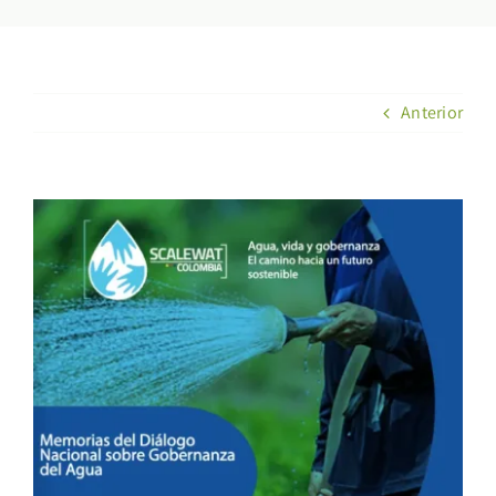
Anterior
Ver
imagen
más
grande