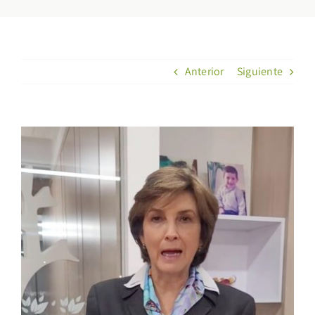
Anterior
Siguiente
Ver
imagen
más
grande