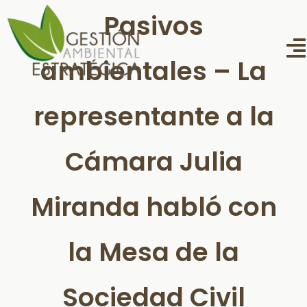
Saltar
Pasivos
al
contenido
T
ambientales – La
N
inicio
representante a la
Proyectos
Cámara Julia
Noticias y publicaciones
Miranda habló con
Conciencia
¿Quiénes somos?
la Mesa de la
Contacto
Sociedad Civil