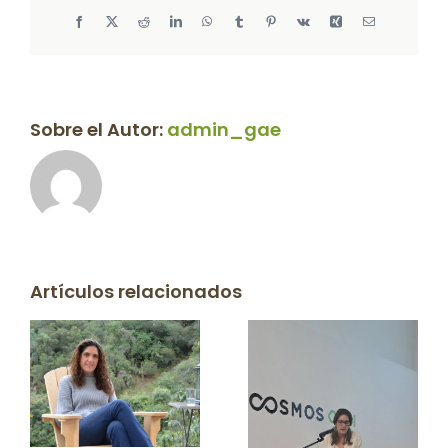
Facebook
X
Reddit
LinkedIn
WhatsApp
Tumblr
Pinterest
Vk
Xing
Correo
electrónico
Sobre el Autor:
admin_gae
Artículos relacionados