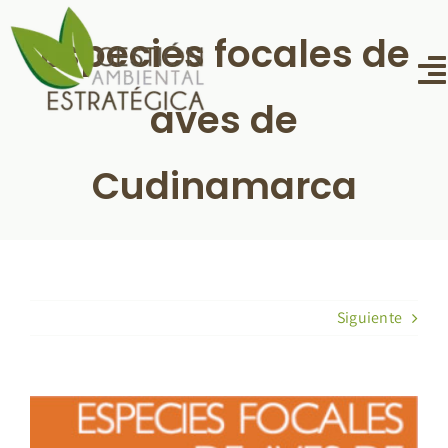
Saltar
Especies focales de
al
contenido
T
aves de
N
inicio
Cudinamarca
Proyectos
Noticias y publicaciones
Conciencia
Siguiente
¿Quiénes somos?
Contacto
Ver
imagen