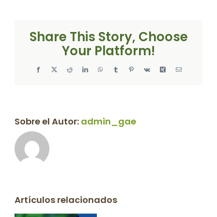
Share This Story, Choose
Your Platform!
Facebook
X
Reddit
LinkedIn
WhatsApp
Tumblr
Pinterest
Vk
Xing
Correo
electrónico
Sobre el Autor:
admin_gae
Artículos relacionados